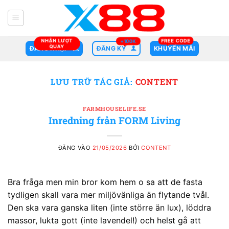
Bỏ
qua
nội
dung
ĐĂNG NHẬP
ĐĂNG KÝ
KHUYẾN MÃI
LƯU TRỮ TÁC GIẢ:
CONTENT
FARMHOUSELIFE.SE
Inredning från FORM Living
ĐĂNG VÀO
21/05/2026
BỞI
CONTENT
Bra fråga men min bror kom hem o sa att de fasta
tydligen skall vara mer miljövänliga än flytande tvål.
Den ska vara ganska liten (inte större än lux), löddra
massor, lukta gott (inte lavendel!) och helst gå att