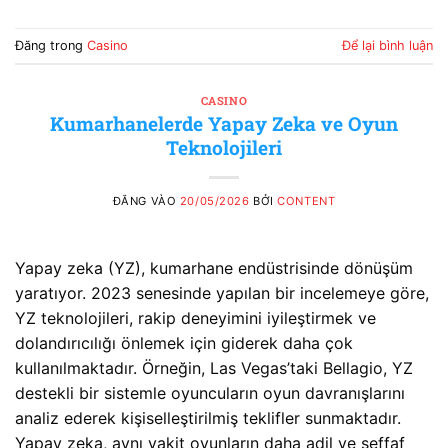
Đăng trong
Casino
Để lại bình luận
CASINO
Kumarhanelerde Yapay Zeka ve Oyun
Teknolojileri
ĐĂNG VÀO
20/05/2026
BỞI
CONTENT
Yapay zeka (YZ), kumarhane endüstrisinde dönüşüm
yaratıyor. 2023 senesinde yapılan bir incelemeye göre,
YZ teknolojileri, rakip deneyimini iyileştirmek ve
dolandırıcılığı önlemek için giderek daha çok
kullanılmaktadır. Örneğin, Las Vegas’taki Bellagio, YZ
destekli bir sistemle oyuncuların oyun davranışlarını
analiz ederek kişiselleştirilmiş teklifler sunmaktadır.
Yapay zeka, aynı vakit oyunların daha adil ve şeffaf