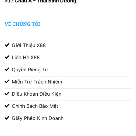
vực
Châu Á – Thái Bình Dương
.
VỀ CHÚNG TÔI
Giới Thiệu X88
Liên Hệ X88
Quyền Riêng Tư
Miễn Trừ Trách Nhiệm
Điều Khoản Điều Kiện
Chính Sách Bảo Mật
Giấy Phép Kinh Doanh