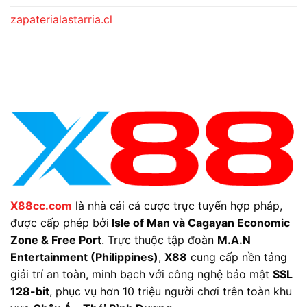
zapaterialastarria.cl
X88cc.com
là nhà cái cá cược trực tuyến hợp pháp,
được cấp phép bởi
Isle of Man và Cagayan Economic
Zone & Free Port
. Trực thuộc tập đoàn
M.A.N
Entertainment (Philippines)
,
X88
cung cấp nền tảng
giải trí an toàn, minh bạch với công nghệ bảo mật
SSL
128-bit
, phục vụ hơn 10 triệu người chơi trên toàn khu