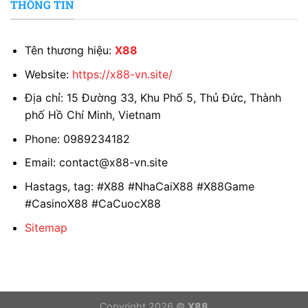
THÔNG TIN
Tên thương hiệu:
X88
Website:
https://x88-vn.site/
Địa chỉ:
15 Đường 33, Khu Phố 5, Thủ Đức, Thành
phố Hồ Chí Minh, Vietnam
Phone:
0989234182
Email:
contact@x88-vn.site
Hastags, tag: #X88 #NhaCaiX88 #X88Game
#CasinoX88 #CaCuocX88
Sitemap
Copyright 2026 ©
X88