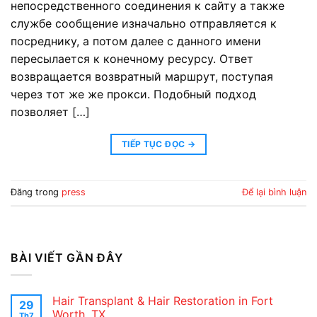
непосредственного соединения к сайту а также
службе сообщение изначально отправляется к
посреднику, а потом далее с данного имени
пересылается к конечному ресурсу. Ответ
возвращается возвратный маршрут, поступая
через тот же же прокси. Подобный подход
позволяет […]
TIẾP TỤC ĐỌC
→
Đăng trong
press
Để lại bình luận
BÀI VIẾT GẦN ĐÂY
Hair Transplant & Hair Restoration in Fort
29
Worth, TX
Th7