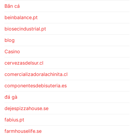
Bắn cá
beinbalance.pt
biosecindustrial.pt
blog
Casino
cervezasdelsur.cl
comercializadoralachinita.cl
componentesdebisuteria.es
đá gà
dejespizzahouse.se
fabius.pt
farmhouselife.se