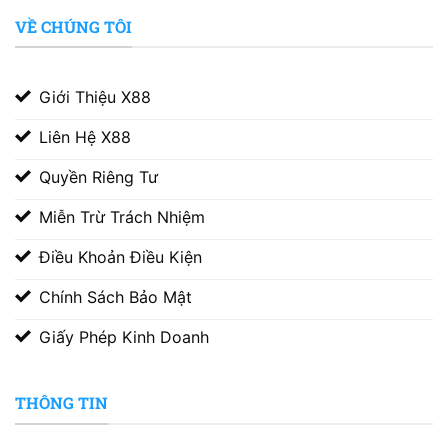
VỀ CHÚNG TÔI
Giới Thiệu X88
Liên Hệ X88
Quyền Riêng Tư
Miễn Trừ Trách Nhiệm
Điều Khoản Điều Kiện
Chính Sách Bảo Mật
Giấy Phép Kinh Doanh
THÔNG TIN