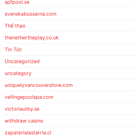
spfpool.se
svenskabussarna.com
Thể thao
thenethertheplay.co.uk
Tin Tức
Uncategorized
uncategory
uniquelyvancouvershow.com
vellingepoolspa.com
victoriautby.se
withdraw casino
zapaterialastarria.cl