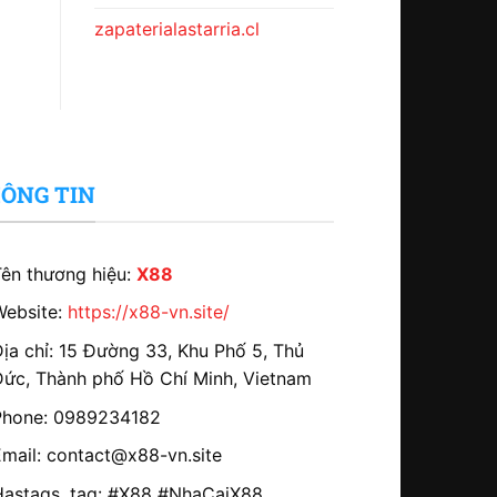
zapaterialastarria.cl
ÔNG TIN
ên thương hiệu:
X88
Website:
https://x88-vn.site/
ịa chỉ:
15 Đường 33, Khu Phố 5, Thủ
Đức, Thành phố Hồ Chí Minh, Vietnam
Phone:
0989234182
Email:
contact@x88-vn.site
Hastags, tag: #X88 #NhaCaiX88