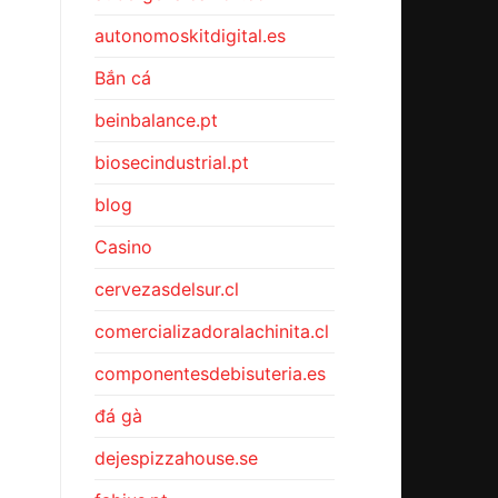
autonomoskitdigital.es
Bắn cá
beinbalance.pt
biosecindustrial.pt
blog
Casino
cervezasdelsur.cl
comercializadoralachinita.cl
componentesdebisuteria.es
đá gà
dejespizzahouse.se