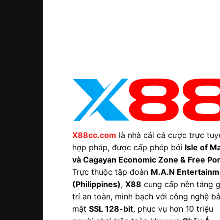
X88cc.com
là nhà cái cá cược trực tuy
hợp pháp, được cấp phép bởi
Isle of M
và Cagayan Economic Zone & Free Por
Trực thuộc tập đoàn
M.A.N Entertainm
(Philippines)
,
X88
cung cấp nền tảng g
trí an toàn, minh bạch với công nghệ b
mật
SSL 128-bit
, phục vụ hơn 10 triệu