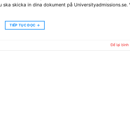
 ska skicka in dina dokument på Universityadmissions.se. 
TIẾP TỤC ĐỌC
→
Để lại bình