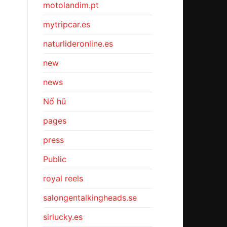
motolandim.pt
mytripcar.es
naturlideronline.es
new
news
Nổ hũ
pages
press
Public
royal reels
salongentalkingheads.se
sirlucky.es