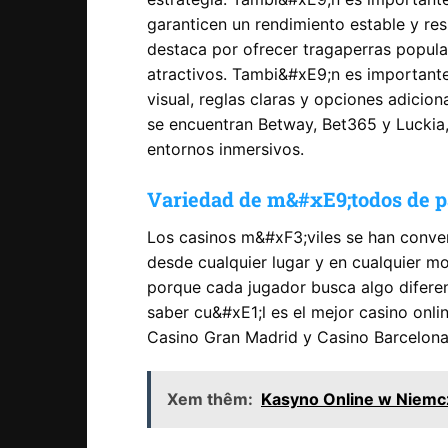
garanticen un rendimiento estable y res
destaca por ofrecer tragaperras popula
atractivos. Tambi&#xE9;n es important
visual, reglas claras y opciones adicio
se encuentran Betway, Bet365 y Luckia,
entornos inmersivos.
Variedad de m&#xE9;todos de 
Los casinos m&#xF3;viles se han conver
desde cualquier lugar y en cualquier mom
porque cada jugador busca algo difere
saber cu&#xE1;l es el mejor casino onli
Casino Gran Madrid y Casino Barcelona 
Xem thêm:
Kasyno Online w Niemcz