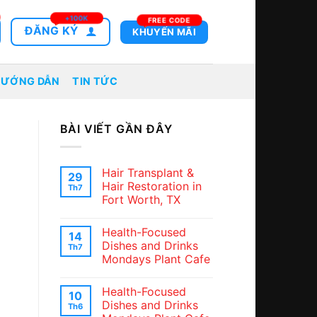
ĐĂNG KÝ
KHUYẾN MÃI
HƯỚNG DẪN
TIN TỨC
BÀI VIẾT GẦN ĐÂY
Hair Transplant &
29
Hair Restoration in
Th7
Fort Worth, TX
Health-Focused
14
Dishes and Drinks
Th7
Mondays Plant Cafe
Health-Focused
10
Dishes and Drinks
Th6