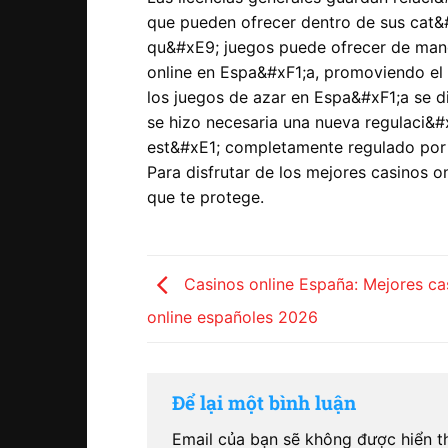
que pueden ofrecer dentro de sus cat&#
qu&#xE9; juegos puede ofrecer de maner
online en Espa&#xF1;a, promoviendo el 
los juegos de azar en Espa&#xF1;a se di
se hizo necesaria una nueva regulaci&#
est&#xE1; completamente regulado por 
Para disfrutar de los mejores casinos o
que te protege.
Casinos online España: Mejores ca
online españoles 2026
Để lại một bình luận
Email của bạn sẽ không được hiển th