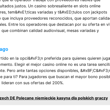
ultados justos. Un casino sobresaliente en slots online
res, tem&#xE1;ticas variadas y t&#xED;tulos con jackpots
e que incluya proveedores reconocidos, que aportan calid
nales. Entre los operadores que destacan por su oferta en v
 que combinan calidad audiovisual, mesas variadas y
pago
tido en la opci&#xF3;n preferida para quienes quieren juga
ento. Elegir el mejor casino online no es una tarea sencill
nte. Pero ante tantas opciones disponibles, &#xBF;C&#xF3
ne para ti? Para jugadores que buscan el mayor bono posibl
lideran con sus ofertas del 200%.
ech DE Polecane niemieckie kasyna dla polskich graczy