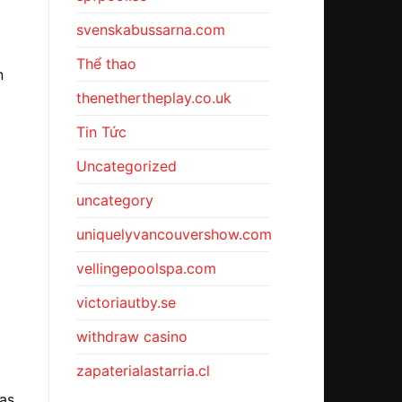
svenskabussarna.com
Thể thao
n
thenethertheplay.co.uk
Tin Tức
Uncategorized
uncategory
uniquelyvancouvershow.com
vellingepoolspa.com
victoriautby.se
withdraw casino
zapaterialastarria.cl
vas