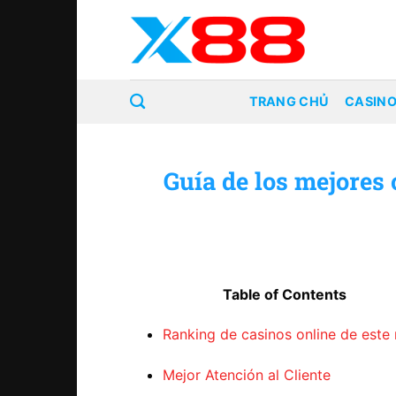
Bỏ
qua
nội
dung
TRANG CHỦ
CASIN
Guía de los mejores 
Table of Contents
Ranking de casinos online de este
Mejor Atención al Cliente