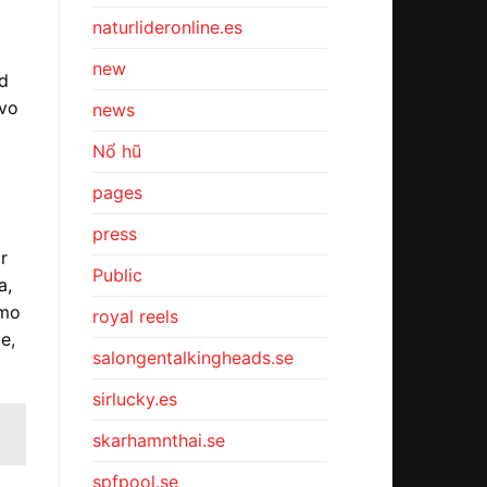
naturlideronline.es
new
ad
ivo
news
Nổ hũ
pages
press
r
Public
a,
;mo
royal reels
e,
salongentalkingheads.se
sirlucky.es
skarhamnthai.se
spfpool.se