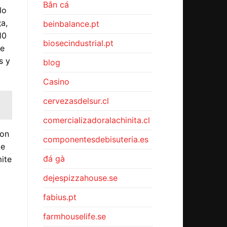
Bắn cá
lo
a,
beinbalance.pt
10
biosecindustrial.pt
ne
s y
blog
Casino
cervezasdelsur.cl
comercializadoralachinita.cl
con
componentesdebisuteria.es
de
đá gà
ite
dejespizzahouse.se
fabius.pt
farmhouselife.se