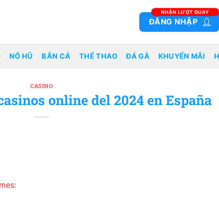
ĐĂNG NHẬP
O
NỔ HŨ
BẮN CÁ
THỂ THAO
ĐÁ GÀ
KHUYẾN MÃI
CASINO
casinos online del 2024 en España
 mes: