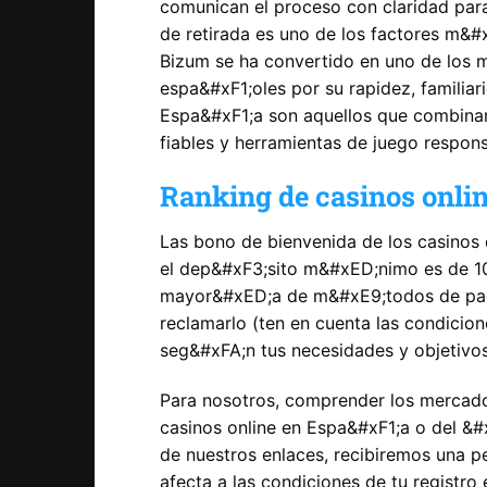
comunican el proceso con claridad para
de retirada es uno de los factores m&#
Bizum se ha convertido en uno de los
espa&#xF1;oles por su rapidez, familiar
Espa&#xF1;a son aquellos que combinan
fiables y herramientas de juego respons
Ranking de casinos onlin
Las bono de bienvenida de los casinos 
el dep&#xF3;sito m&#xED;nimo es de 10
mayor&#xED;a de m&#xE9;todos de pago.
reclamarlo (ten en cuenta las condicione
seg&#xFA;n tus necesidades y objetivos
Para nosotros, comprender los mercados
casinos online en Espa&#xF1;a o del &#x
de nuestros enlaces, recibiremos una p
afecta a las condiciones de tu registro