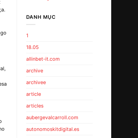
z
;a.
DANH MỤC
ago
1
18.05
allinbet-it.com
al,
archive
archivee
esa
article
articles
aubergevalcarroll.com
o
no
autonomoskitdigital.es