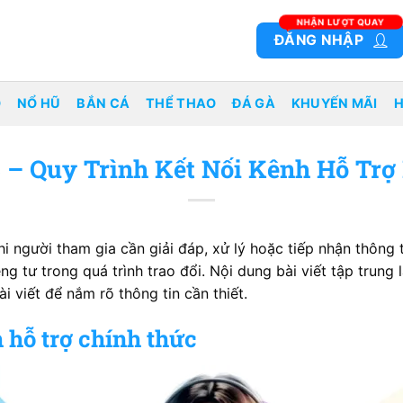
ĐĂNG NHẬP
O
NỔ HŨ
BẮN CÁ
THỂ THAO
ĐÁ GÀ
KHUYẾN MÃI
 – Quy Trình Kết Nối Kênh Hỗ Trợ
hi người tham gia cần giải đáp, xử lý hoặc tiếp nhận thông 
g tư trong quá trình trao đổi. Nội dung bài viết tập trung 
i viết để nắm rõ thông tin cần thiết.
 hỗ trợ chính thức