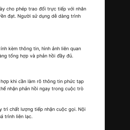
y cho phép trao đổi trực tiếp với nhân
uyền đạt. Người sử dụng dễ dàng trình
đính kèm thông tin, hình ảnh liên quan
dàng tổng hợp và phản hồi đầy đủ.
 hợp khi cần làm rõ thông tin phức tạp
 thể nhận phản hồi ngay trong cuộc trò
 trì chất lượng tiếp nhận cuộc gọi. Nội
 trình liên lạc.