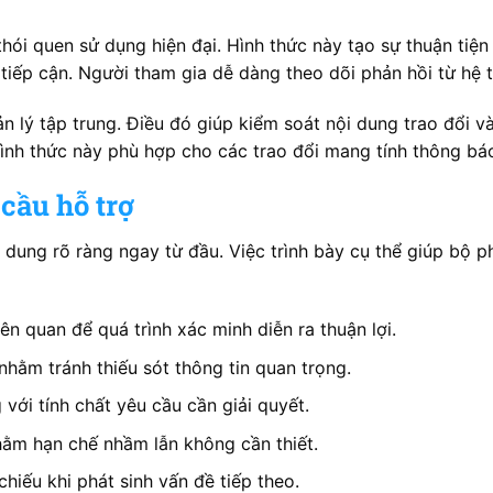
ói quen sử dụng hiện đại. Hình thức này tạo sự thuận tiện k
 tiếp cận. Người tham gia dễ dàng theo dõi phản hồi từ hệ 
lý tập trung. Điều đó giúp kiểm soát nội dung trao đổi và
ình thức này phù hợp cho các trao đổi mang tính thông bá
cầu hỗ trợ
 dung rõ ràng ngay từ đầu. Việc trình bày cụ thể giúp bộ p
ên quan để quá trình xác minh diễn ra thuận lợi.
 nhằm tránh thiếu sót thông tin quan trọng.
với tính chất yêu cầu cần giải quyết.
nhằm hạn chế nhầm lẫn không cần thiết.
hiếu khi phát sinh vấn đề tiếp theo.