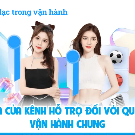
 lạc trong vận hành