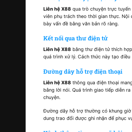
Liên hệ X88
qua trò chuyện trực tuyến 
viên phụ trách theo thời gian thực. Nội
bày vấn đề bằng văn bản rõ ràng.
Kết nối qua thư điện tử
Liên hệ X88
bằng thư điện tử thích hợp 
quá trình xử lý. Cách thức này tạo điều
Đường dây hỗ trợ điện thoại
Liên hệ X88
thông qua điện thoại mang 
bằng lời nói. Quá trình giao tiếp diễn 
chuyện.
Đường dây hỗ trợ thường có khung giờ h
dung trao đổi được ghi nhận để phục vụ k