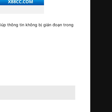
giúp thông tin không bị gián đoạn trong