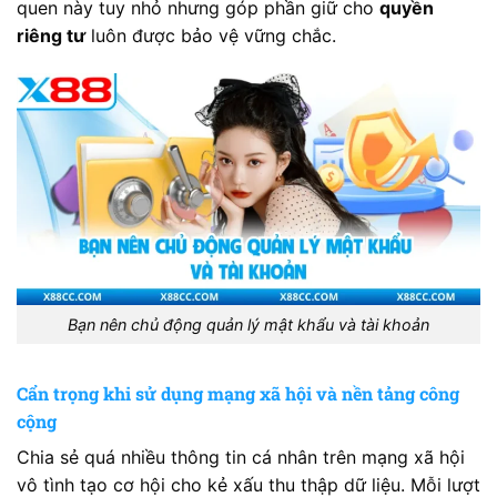
quen này tuy nhỏ nhưng góp phần giữ cho
quyền
riêng tư
luôn được bảo vệ vững chắc.
Bạn nên chủ động quản lý mật khẩu và tài khoản
Cẩn trọng khi sử dụng mạng xã hội và nền tảng công
cộng
Chia sẻ quá nhiều thông tin cá nhân trên mạng xã hội
vô tình tạo cơ hội cho kẻ xấu thu thập dữ liệu. Mỗi lượt