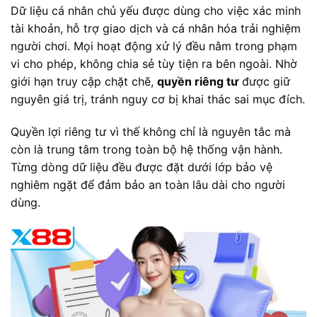
Dữ liệu cá nhân chủ yếu được dùng cho việc xác minh
tài khoản, hỗ trợ giao dịch và cá nhân hóa trải nghiệm
người chơi. Mọi hoạt động xử lý đều nằm trong phạm
vi cho phép, không chia sẻ tùy tiện ra bên ngoài. Nhờ
giới hạn truy cập chặt chẽ,
quyền riêng tư
được giữ
nguyên giá trị, tránh nguy cơ bị khai thác sai mục đích.
Quyền lợi riêng tư vì thế không chỉ là nguyên tắc mà
còn là trung tâm trong toàn bộ hệ thống vận hành.
Từng dòng dữ liệu đều được đặt dưới lớp bảo vệ
nghiêm ngặt để đảm bảo an toàn lâu dài cho người
dùng.