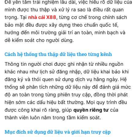
Để yên tâm trải nghiệm lâu dài, việc hiểu rõ dữ liệu của
mình được thu thập và xử lý ra sao là điều rất quan
trọng. Tại
nhà cái X88
, từng cơ chế trong chính sách
bảo mật đều được xây dựng theo chuẩn quốc tế,
hướng đến môi trường giải trí an toàn, minh bạch và
dễ kiểm soát cho người dùng.
Cách hệ thống thu thập dữ liệu theo từng kênh
Thông tin người chơi được ghi nhận từ nhiều nguồn
khác nhau như lịch sử đăng nhập, dữ liệu khai báo khi
đăng ký và thói quen sử dụng dịch vụ hằng ngày. Hệ
thống sẽ phân tích những dữ liệu này để đánh giá mức
độ an toàn trong từng phiên truy cập, đồng thời phát
hiện sớm các dấu hiệu bất thường. Mọi quy trình đều
được công khai rõ ràng, giúp
quyền riêng tư
của
thành viên luôn nằm trong tầm kiểm soát.
Mục đích sử dụng dữ liệu và giới hạn truy cập