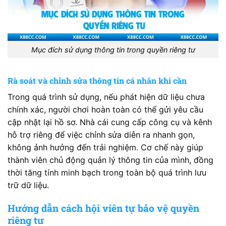
Mục đích sử dụng thông tin trong quyền riêng tư
Rà soát và chỉnh sửa thông tin cá nhân khi cần
Trong quá trình sử dụng, nếu phát hiện dữ liệu chưa
chính xác, người chơi hoàn toàn có thể gửi yêu cầu
cập nhật lại hồ sơ. Nhà cái cung cấp công cụ và kênh
hỗ trợ riêng để việc chỉnh sửa diễn ra nhanh gọn,
không ảnh hưởng đến trải nghiệm. Cơ chế này giúp
thành viên chủ động quản lý thông tin của mình, đồng
thời tăng tính minh bạch trong toàn bộ quá trình lưu
trữ dữ liệu.
Hướng dẫn cách hội viên tự bảo vệ quyền
riêng tư