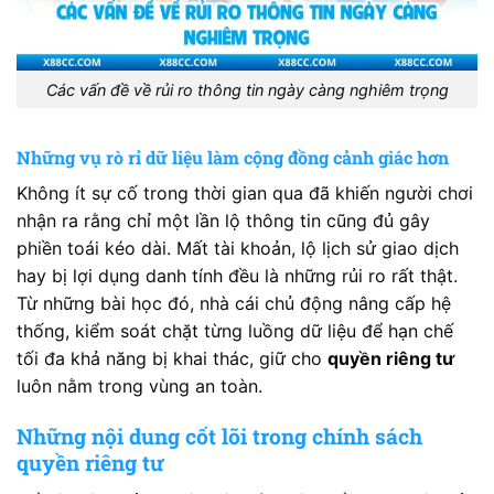
Các vấn đề về rủi ro thông tin ngày càng nghiêm trọng
Những vụ rò rỉ dữ liệu làm cộng đồng cảnh giác hơn
Không ít sự cố trong thời gian qua đã khiến người chơi
nhận ra rằng chỉ một lần lộ thông tin cũng đủ gây
phiền toái kéo dài. Mất tài khoản, lộ lịch sử giao dịch
hay bị lợi dụng danh tính đều là những rủi ro rất thật.
Từ những bài học đó, nhà cái chủ động nâng cấp hệ
thống, kiểm soát chặt từng luồng dữ liệu để hạn chế
tối đa khả năng bị khai thác, giữ cho
quyền riêng tư
luôn nằm trong vùng an toàn.
Những nội dung cốt lõi trong chính sách
quyền riêng tư