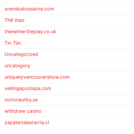
svenskabussarna.com
Thể thao
thenethertheplay.co.uk
Tin Tức
Uncategorized
uncategory
uniquelyvancouvershow.com
vellingepoolspa.com
victoriautby.se
withdraw casino
zapaterialastarria.cl