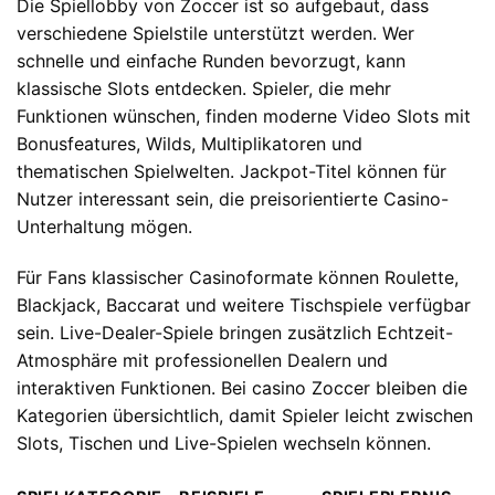
Die Spiellobby von Zoccer ist so aufgebaut, dass
verschiedene Spielstile unterstützt werden. Wer
schnelle und einfache Runden bevorzugt, kann
klassische Slots entdecken. Spieler, die mehr
Funktionen wünschen, finden moderne Video Slots mit
Bonusfeatures, Wilds, Multiplikatoren und
thematischen Spielwelten. Jackpot-Titel können für
Nutzer interessant sein, die preisorientierte Casino-
Unterhaltung mögen.
Für Fans klassischer Casinoformate können Roulette,
Blackjack, Baccarat und weitere Tischspiele verfügbar
sein. Live-Dealer-Spiele bringen zusätzlich Echtzeit-
Atmosphäre mit professionellen Dealern und
interaktiven Funktionen. Bei casino Zoccer bleiben die
Kategorien übersichtlich, damit Spieler leicht zwischen
Slots, Tischen und Live-Spielen wechseln können.