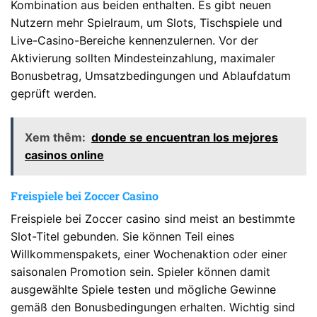
Kombination aus beiden enthalten. Es gibt neuen
Nutzern mehr Spielraum, um Slots, Tischspiele und
Live-Casino-Bereiche kennenzulernen. Vor der
Aktivierung sollten Mindesteinzahlung, maximaler
Bonusbetrag, Umsatzbedingungen und Ablaufdatum
geprüft werden.
Xem thêm:
donde se encuentran los mejores
casinos online
Freispiele bei Zoccer Casino
Freispiele bei Zoccer casino sind meist an bestimmte
Slot-Titel gebunden. Sie können Teil eines
Willkommenspakets, einer Wochenaktion oder einer
saisonalen Promotion sein. Spieler können damit
ausgewählte Spiele testen und mögliche Gewinne
gemäß den Bonusbedingungen erhalten. Wichtig sind