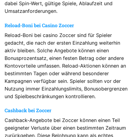
dabei Spin-Wert, gültige Spiele, Ablaufzeit und
Umsatzanforderungen.
Reload-Boni bei Casino Zoccer
Reload-Boni bei casino Zoccer sind für Spieler
gedacht, die nach der ersten Einzahlung weiterhin
aktiv bleiben. Solche Angebote können einen
Bonusprozentsatz, einen festen Betrag oder andere
Kontovorteile umfassen. Reload-Aktionen können an
bestimmten Tagen oder während besonderer
Kampagnen verfügbar sein. Spieler sollten vor der
Nutzung immer Einzahlungslimits, Bonusobergrenzen
und Spielbeschränkungen kontrollieren.
Cashback bei Zoccer
Cashback-Angebote bei Zoccer können einen Teil
geeigneter Verluste über einen bestimmten Zeitraum
zurückgeben. Diese Belohnung kann als echtes