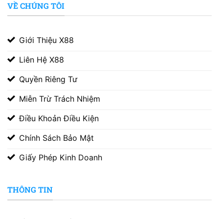
VỀ CHÚNG TÔI
Giới Thiệu X88
Liên Hệ X88
Quyền Riêng Tư
Miễn Trừ Trách Nhiệm
Điều Khoản Điều Kiện
Chính Sách Bảo Mật
Giấy Phép Kinh Doanh
THÔNG TIN