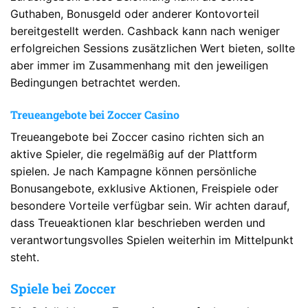
Guthaben, Bonusgeld oder anderer Kontovorteil
bereitgestellt werden. Cashback kann nach weniger
erfolgreichen Sessions zusätzlichen Wert bieten, sollte
aber immer im Zusammenhang mit den jeweiligen
Bedingungen betrachtet werden.
Treueangebote bei Zoccer Casino
Treueangebote bei Zoccer casino richten sich an
aktive Spieler, die regelmäßig auf der Plattform
spielen. Je nach Kampagne können persönliche
Bonusangebote, exklusive Aktionen, Freispiele oder
besondere Vorteile verfügbar sein. Wir achten darauf,
dass Treueaktionen klar beschrieben werden und
verantwortungsvolles Spielen weiterhin im Mittelpunkt
steht.
Spiele bei Zoccer