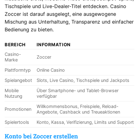
Tischspiele und Live-Dealer-Titel entdecken. Casino
Zoccer ist darauf ausgelegt, eine ausgewogene
Mischung aus Unterhaltung, Transparenz und einfacher
Bedienung zu bieten.
BEREICH
INFORMATION
Casino-
Zoccer
Marke
Plattformtyp
Online Casino
Spielangebot
Slots, Live Casino, Tischspiele und Jackpots
Mobile
Über Smartphone- und Tablet-Browser
Nutzung
verfügbar
Willkommensbonus, Freispiele, Reload-
Promotionen
Angebote, Cashback und Treueaktionen
Spielertools
Konto, Kassa, Verifizierung, Limits und Support
Konto bei Zoccer erstellen