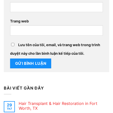
Trang web
Lưu tên của tôi, email, và trang web trong trình
duyệt này cho lần bình luận kế tiếp của tôi.
BÀI VIẾT GẦN ĐÂY
Hair Transplant & Hair Restoration in Fort
29
Worth, TX
Th7