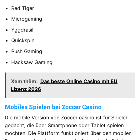
Red Tiger
Microgaming
Yggdrasil
Quickspin
Push Gaming
Hacksaw Gaming
Xem thêm:
Das beste Online Casino mit EU
Lizenz 2026
Mobiles Spielen bei Zoccer Casino
Die mobile Version von Zoccer casino ist für Spieler
gedacht, die über Smartphone oder Tablet spielen
möchten. Die Plattform funktioniert über den mobilen