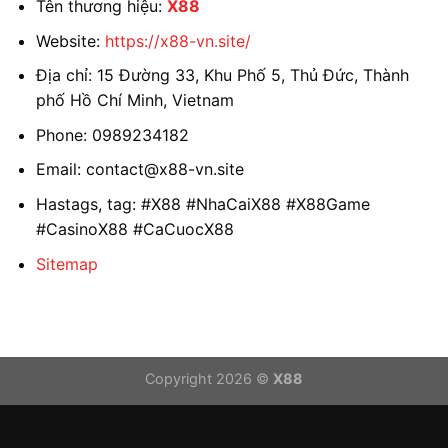
Tên thương hiệu:
X88
Website:
https://x88-vn.site/
Địa chỉ:
15 Đường 33, Khu Phố 5, Thủ Đức, Thành
phố Hồ Chí Minh, Vietnam
Phone:
0989234182
Email:
contact@x88-vn.site
Hastags, tag: #X88 #NhaCaiX88 #X88Game
#CasinoX88 #CaCuocX88
Sitemap
Copyright 2026 ©
X88