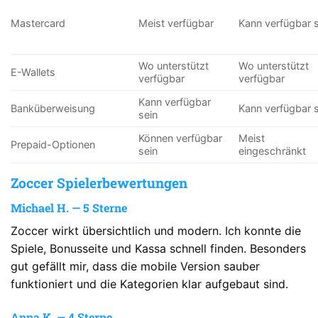
Mastercard
Meist verfügbar
Kann verfügbar 
Wo unterstützt
Wo unterstützt
E-Wallets
verfügbar
verfügbar
Kann verfügbar
Banküberweisung
Kann verfügbar 
sein
Können verfügbar
Meist
Prepaid-Optionen
sein
eingeschränkt
Zoccer Spielerbewertungen
Michael H. — 5 Sterne
Zoccer wirkt übersichtlich und modern. Ich konnte die
Spiele, Bonusseite und Kassa schnell finden. Besonders
gut gefällt mir, dass die mobile Version sauber
funktioniert und die Kategorien klar aufgebaut sind.
Anna K. — 4 Sterne