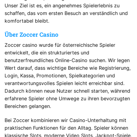
Unser Ziel ist es, ein angenehmes Spielerlebnis zu
schaffen, das vom ersten Besuch an verständlich und
komfortabel bleibt.
Über Zoccer Casino
Zoccer casino wurde für österreichische Spieler
entwickelt, die ein strukturiertes und
benutzerfreundliches Online-Casino suchen. Wir legen
Wert darauf, dass wichtige Bereiche wie Registrierung,
Login, Kassa, Promotionen, Spielkategorien und
verantwortungsvolles Spielen leicht erreichbar sind.
Dadurch können neue Nutzer schnell starten, während
erfahrene Spieler ohne Umwege zu ihren bevorzugten
Bereichen gelangen.
Bei Zoccer kombinieren wir Casino-Unterhaltung mit
praktischen Funktionen für den Alltag. Spieler können
klassische Slots, moderne Video Slots, Jackpot-Spiele,