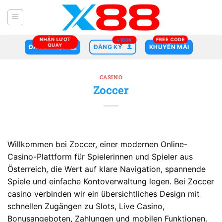
Bỏ
qua
nội
dung
ĐĂNG NHẬP
ĐĂNG KÝ
KHUYẾN MÃI
CASINO
Zoccer
Willkommen bei Zoccer, einer modernen Online-
Casino-Plattform für Spielerinnen und Spieler aus
Österreich, die Wert auf klare Navigation, spannende
Spiele und einfache Kontoverwaltung legen. Bei Zoccer
casino verbinden wir ein übersichtliches Design mit
schnellen Zugängen zu Slots, Live Casino,
Bonusangeboten, Zahlungen und mobilen Funktionen.