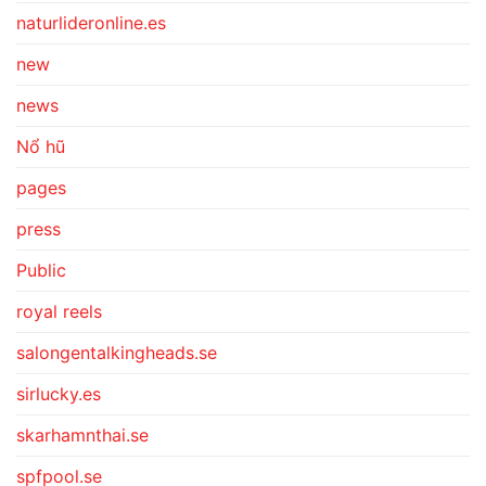
naturlideronline.es
new
news
Nổ hũ
pages
press
Public
royal reels
salongentalkingheads.se
sirlucky.es
skarhamnthai.se
spfpool.se