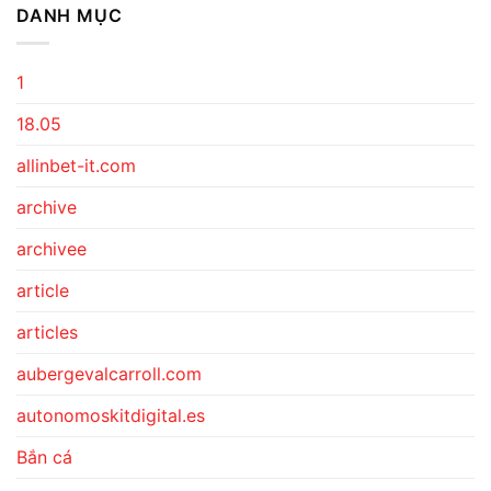
DANH MỤC
1
18.05
allinbet-it.com
archive
archivee
article
articles
aubergevalcarroll.com
autonomoskitdigital.es
Bắn cá