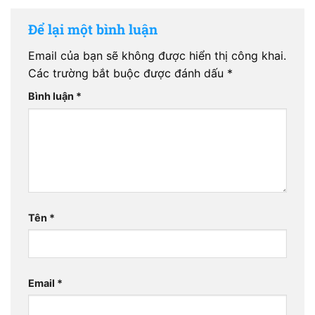
Để lại một bình luận
Email của bạn sẽ không được hiển thị công khai.
Các trường bắt buộc được đánh dấu
*
Bình luận
*
Tên
*
Email
*