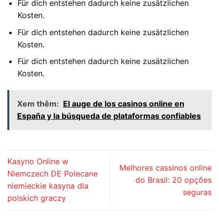
Für dich entstehen dadurch keine zusätzlichen
Kosten.
Für dich entstehen dadurch keine zusätzlichen
Kosten.
Für dich entstehen dadurch keine zusätzlichen
Kosten.
Xem thêm:
El auge de los casinos online en
España y la búsqueda de plataformas confiables
Kasyno Online w
Melhores cassinos online
Niemczech DE Polecane
do Brasil: 20 opções
niemieckie kasyna dla
seguras
polskich graczy